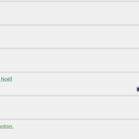
 Noël]
otion.