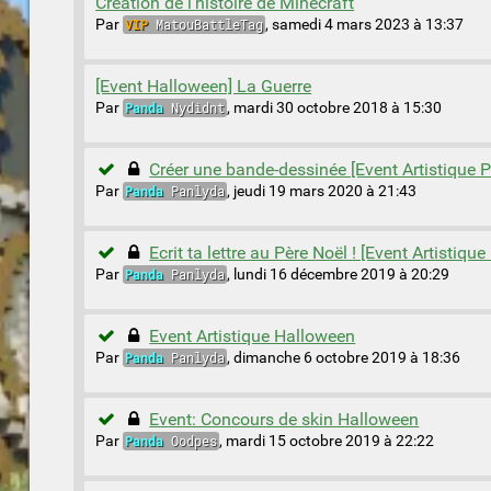
Création de l'histoire de Minecraft
Par
VIP
MatouBattleTag
,
samedi 4 mars 2023 à 13:37
[Event Halloween] La Guerre
Par
Panda
Nydidnt
,
mardi 30 octobre 2018 à 15:30
Créer une bande-dessinée [Event Artistique P
Par
Panda
Panlyda
,
jeudi 19 mars 2020 à 21:43
Ecrit ta lettre au Père Noël ! [Event Artistique
Par
Panda
Panlyda
,
lundi 16 décembre 2019 à 20:29
Event Artistique Halloween
Par
Panda
Panlyda
,
dimanche 6 octobre 2019 à 18:36
Event: Concours de skin Halloween
Par
Panda
Oodpes
,
mardi 15 octobre 2019 à 22:22