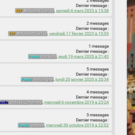
2 messages
Dernier message :
VIP
MatouBattleTag
,
samedi 4 mars 2023 à 13:38
2 messages
Dernier message :
VIP
MatouBattleTag
,
vendredi 17 février 2023 à 15:55
1 message
Dernier message :
Panda
Panlyda
,
jeudi 19 mars 2020 à 21:43
5 messages
Dernier message :
Panda
YenJolyne
,
lundi 20 janvier 2020 à 20:34
4 messages
Dernier message :
uide
Dedale_Infernal
,
mercredi 6 novembre 2019 à 23:24
3 messages
Dernier message :
Panda
Oodpes
,
mercredi 30 octobre 2019 à 22:02