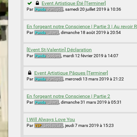
Event Artistique Été [Terminer]
Par
Panda
Panlyda
,
samedi 20 juillet 2019 à 10:36
En forgeant notre Conscience | Partie 3 | Au revoir 
Par
Panda
_Bael
,
dimanche 18 août 2019 à 20:54
[Event St-Valentin] Déclaration
Par
Panda
Oodpes
,
mardi 12 février 2019 à 14:07
Event Artistique Pâques [Terminer]
Par
Panda
Panlyda
,
mercredi 13 mars 2019 à 21:22
En forgeant notre Conscience | Partie 2
Par
Panda
_Bael
,
dimanche 31 mars 2019 à 05:31
I Will Always Love You
Par
VIP
leoloula_
,
jeudi 7 mars 2019 à 15:23