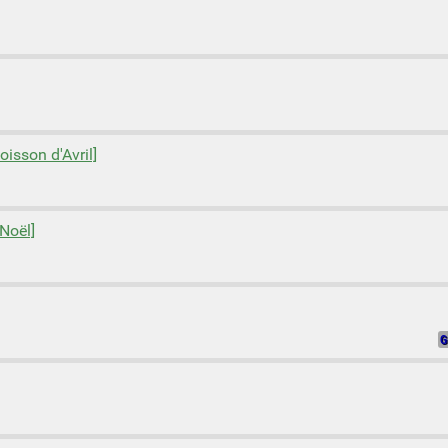
oisson d'Avril]
 Noël]
G