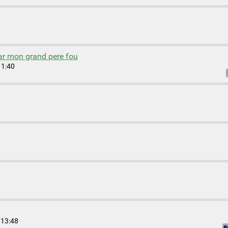
r mon grand pere fou
11:40
 13:48
G