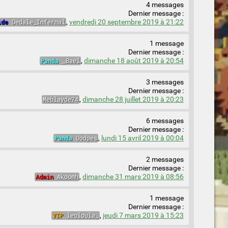
4 messages
Dernier message :
ide
Dedale_Infernal
,
vendredi 20 septembre 2019 à 21:22
1 message
Dernier message :
Panda
_Bael
,
dimanche 18 août 2019 à 20:54
3 messages
Dernier message :
Meblayde74
,
dimanche 28 juillet 2019 à 20:23
6 messages
Dernier message :
Panda
Oodpes
,
lundi 15 avril 2019 à 00:04
2 messages
Dernier message :
Admin
Akoomh
,
dimanche 31 mars 2019 à 08:56
1 message
Dernier message :
VIP
leoloula_
,
jeudi 7 mars 2019 à 15:23