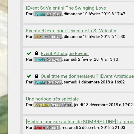
[Event St-Valentin] The Swinging Love
Par
Panda
Inkylos
,
dimanche 10 février 2019 à 17:47
Eventuel texte pour l'event de la St-Valentin
Par
VIP
leoloula_
,
dimanche 10 février 2019 à 15:30
Event Artistique Février
Par
Panda
Panlyda
,
samedi 2 février 2019 à 13:10
Quel titre me donnerais-tu ? [Event Artistique
Par
Panda
Panlyda
,
samedi 1 décembre 2018 à 16:02
Une horloge très spéciale
Par
Premium
Bendu38400
,
jeudi 13 décembre 2018 à 17:02
[Histoire annexe au lore de SOMBRE LUNE] La prom
Par
Admin
Akoomh
,
mercredi 5 décembre 2018 à 21:03