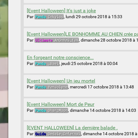
[Event Halloween] It's just a joke
Par
Panda
Inkylos
,
lundi 29 octobre 2018 à 15:33
[Event Halloween]LE BONHOMME AU CHIEN crée pa
Par
Ultimate
AnOnYm3_f0X
,
dimanche 28 octobre 2018 à 
En forgeant notre conscience...
Par
Panda
_Bael
,
jeudi 25 octobre 2018 à 00:04
[Event Halloween] Un jeu mortel
Par
Panda
YenJolyne
,
mercredi 17 octobre 2018 à 13:48
[Event Halloween] Mort de Peur
Par
Panda
DharcMoon
,
dimanche 14 octobre 2018 à 14:03
[EVENT HALLOWEEN] La dernière balade .
Par
Guide
Dedale_Infernal
,
dimanche 14 octobre 2018 à