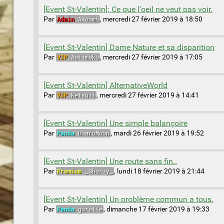
[Event St-Valentin]: Ce que l'oeil ne veut pas voir.
Par
Admin
Akoomh
,
mercredi 27 février 2019 à 18:50
[Event St-Valentin] Dame Nature et sa disparition
Par
VIP
Aoiimoku
,
mercredi 27 février 2019 à 17:05
[Event St-Valentin] AlternativeWorld
Par
VIP
Ketsuii
,
mercredi 27 février 2019 à 14:41
[Event St-Valentin] Une simple balançoire
Par
Panda
DharcMoon
,
mardi 26 février 2019 à 19:52
[Event St-Valentin] Une route sans fin..
Par
Premium
_Shoriy_
,
lundi 18 février 2019 à 21:44
[Event St-Valentin] Un problème commun a tous.
Par
Panda
goratte
,
dimanche 17 février 2019 à 19:33