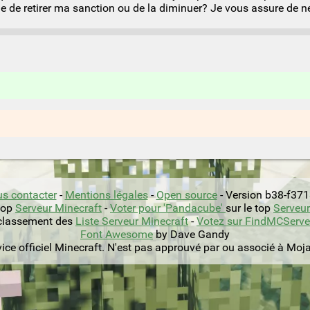
e de retirer ma sanction ou de la diminuer? Je vous assure de ne
s contacter
-
Mentions légales
-
Open source
- Version b38-f37
 top
Serveur Minecraft
-
Voter pour 'Pandacube'
sur le top
Serveur
classement des
Liste Serveur Minecraft
-
Votez sur FindMCServe
Font Awesome
by Dave Gandy
vice officiel Minecraft. N'est pas approuvé par ou associé à Moj