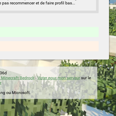
 pas recommencer et de faire profil bas...
136d
 Minecraft Bedrock
-
Voter pour mon serveur
sur le
r
ang ou Microsoft.