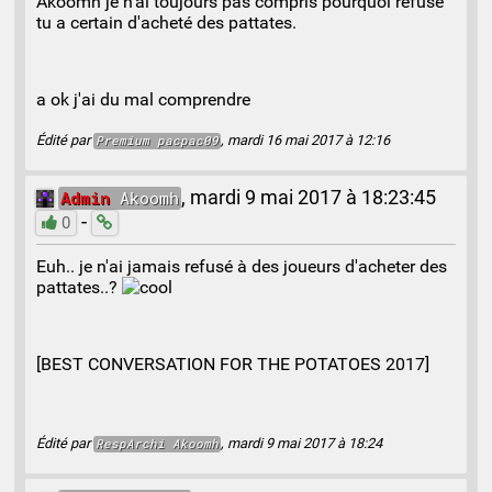
Akoomh je n'ai toujours pas compris pourquoi refuse
tu a certain d'acheté des pattates.
a ok j'ai du mal comprendre
Édité par
, mardi 16 mai 2017 à 12:16
Premium
pacpac09
Admin
Akoomh
,
mardi 9 mai 2017 à 18:23:45
-
0
Euh.. je n'ai jamais refusé à des joueurs d'acheter des
pattates..?
[BEST CONVERSATION FOR THE POTATOES 2017]
Édité par
, mardi 9 mai 2017 à 18:24
RespArchi
Akoomh