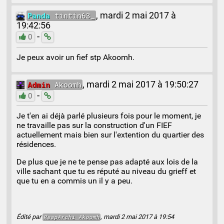
Panda
tintin63_
,
mardi 2 mai 2017 à
19:42:56
-
0
Je peux avoir un fief stp Akoomh.
Admin
Akoomh
,
mardi 2 mai 2017 à 19:50:27
-
0
Je t'en ai déjà parlé plusieurs fois pour le moment, je
ne travaille pas sur la construction d'un FIEF
actuellement mais bien sur l'extention du quartier des
résidences.
De plus que je ne te pense pas adapté aux lois de la
ville sachant que tu es réputé au niveau du grieff et
que tu en a commis un il y a peu.
Édité par
, mardi 2 mai 2017 à 19:54
RespArchi
Akoomh