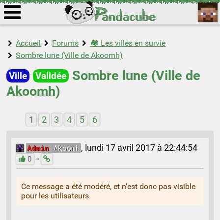
Accueil
Forums
🏘️ Les villes en survie
Sombre lune (Ville de Akoomh)
Sombre lune (Ville de
Ville
Validée
Akoomh)
1
2
3
4
5
6
Admin
Akoomh
,
lundi 17 avril 2017 à 22:44:54
-
0
Ce message a été modéré, et n'est donc pas visible
pour les utilisateurs.