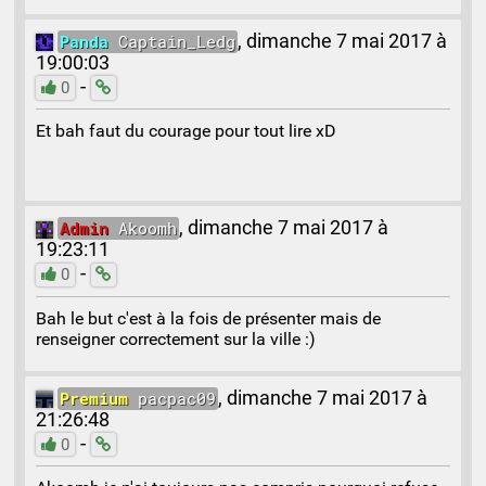
Panda
Captain_Ledg
,
dimanche 7 mai 2017 à
19:00:03
-
0
Et bah faut du courage pour tout lire xD
Admin
Akoomh
,
dimanche 7 mai 2017 à
19:23:11
-
0
Bah le but c'est à la fois de présenter mais de
renseigner correctement sur la ville :)
Premium
pacpac09
,
dimanche 7 mai 2017 à
21:26:48
-
0