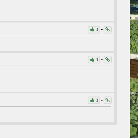
-
0
-
0
-
0