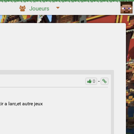
Joueurs
-
0
r a larc,et autre jeux