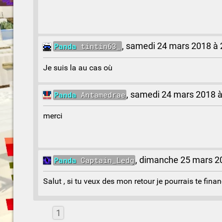
Panda
tintin63_
,
samedi 24 mars 2018 à 
Je suis la au cas où
Panda
Antamedrae
,
samedi 24 mars 2018 à
merci
Panda
Captain_Ledg
,
dimanche 25 mars 20
Salut , si tu veux des mon retour je pourrais te fina
1