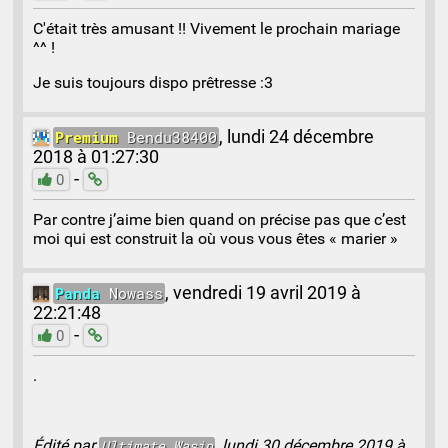
C'était très amusant !! Vivement le prochain mariage
^^ !
Je suis toujours dispo prêtresse :3
Premium
Bendu38400
,
lundi 24 décembre
2018 à 01:27:30
-
0
Par contre j’aime bien quand on précise pas que c’est
moi qui est construit la où vous vous êtes « marier »
Panda
Nowass
,
vendredi 19 avril 2019 à
22:21:48
-
0
.
Édité par
, lundi 30 décembre 2019 à
Ultimate
Wasip