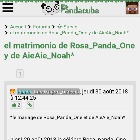
Accueil
Forums
💀 Survie
el matrimonio de Rosa_Panda_One y de AieAie_Noah*
el matrimonio de Rosa_Panda_One
y de AieAie_Noah*
1
Panda
Landragor_Oreons
,
jeudi 30 août 2018
à 12:44:25
-
2
*le mariage de Rosa_Panda_One et de AieAie_Noah*
hier ! 29 août 2018 la célébre Rosa_panda_One