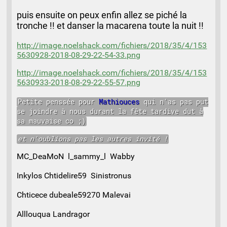
puis ensuite on peux enfin allez se piché la
tronche !! et danser la macarena toute la nuit !!
http://image.noelshack.com/fichiers/2018/35/4/153
5630928-2018-08-29-22-54-33.png
http://image.noelshack.com/fichiers/2018/35/4/153
5630933-2018-08-29-22-55-57.png
Petite penssée pour
Mathiouces
qui n'as pas put
se joindre à nous durant la fête tardive dut à
sa mauvaise co ;)
et n'oublions pas les autres invité !
MC_DeaMoN l_sammy_l Wabby
Inkylos Chtidelire59 Sinistronus
Chticece dubeale59270 Malevai
Alllouqua Landragor