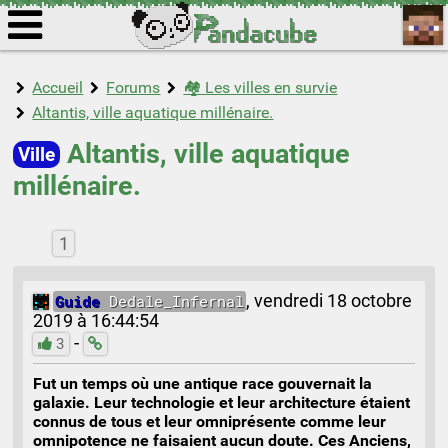
Accueil
Forums
🏘️ Les villes en survie
Altantis, ville aquatique millénaire.
Altantis, ville aquatique
Ville
millénaire.
1
Guide
Dedale_Infernal
,
vendredi 18 octobre
2019 à 16:44:54
-
3
Fut un temps où une antique race gouvernait la
galaxie. Leur technologie et leur architecture étaient
connus de tous et leur omniprésente comme leur
omnipotence ne faisaient aucun doute. Ces Anciens,