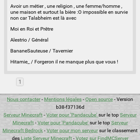
Avoir un métier , une religion , une femme/homme ,
une maison et surtout la bière :O impossible en survie
non car Talabheim est là avec
Moi en Roi et Prêtre
Alestrio / Général
BananeSauteuse / Tavernier
Hitamie_ / Forgeron il ne manque plus que vous !
1
Nous contacter
-
Mentions légales
-
Open source
- Version
b38-f37136d
Serveur Minecraft
-
Voter pour 'Pandacube'
sur le top
Serveur
Minecraft
-
Voter pour 'Pandacube'
sur le top
Serveur
Minecraft Bedrock
-
Voter pour mon serveur
sur le classement
des
Liste Serveur Minecraft
-
Votez sur FindMCServer