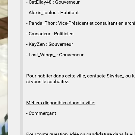
- CatEllay48 : Gouverneur
- Alexis_loulou : Habitant
- Panda_Thor : Vice-Président et consultant en arch
- Crusadeur : Politicien
- KayZen : Gouverneur
- Lost_Wings_ : Gouverneur
Pour habiter dans cette ville, contacte Skyrise_ ou
si vous le souhaitez.
Métiers disponibles dans la ville:
- Commerçant
Pour toute question, idée ou candidature dans la vill