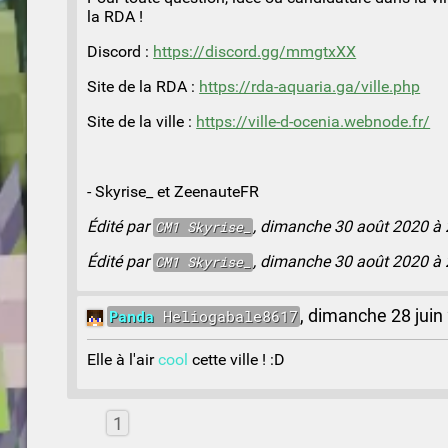
la RDA !
Discord :
https://discord.gg/mmgtxXX
Site de la RDA :
https://rda-aquaria.ga/ville.php
Site de la ville :
https://ville-d-ocenia.webnode.fr/
- Skyrise_ et ZeenauteFR
Édité par
, dimanche 30 août 2020 à 
CM1 Skyrise_
Édité par
, dimanche 30 août 2020 à 
CM1
Skyrise_
Panda
Heliogabale8617
,
dimanche 28 juin
Elle à l'air
cool
cette ville ! :D
1