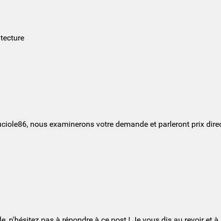
itecture
 luciole86, nous examinerons votre demande et parleront prix dir
e, n'hésitez pas à répondre à ce post ! Je vous dis au revoir et à