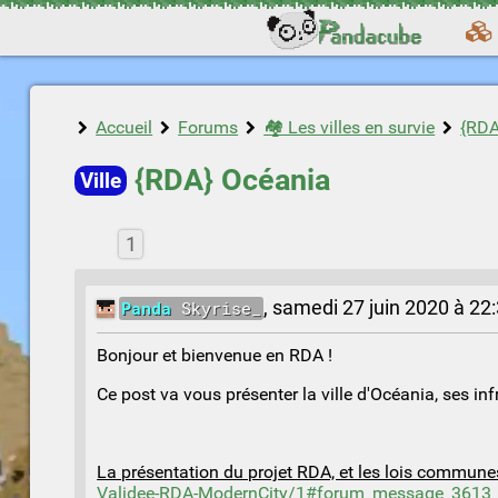
Accueil
Forums
🏘️ Les villes en survie
{RDA
{RDA} Océania
Ville
1
Panda
Skyrise_
,
samedi 27 juin 2020 à 22
Bonjour et bienvenue en RDA !
Ce post va vous présenter la ville d'Océania, ses in
La présentation du projet RDA, et les lois communes 
Validee-RDA-ModernCity/1#forum_message_3613