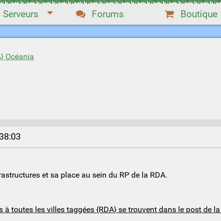
Serveurs
Forums
Boutique
} Océania
:38:03
frastructures et sa place au sein du RP de la RDA.
à toutes les villes taggées {RDA} se trouvent dans le post de la 