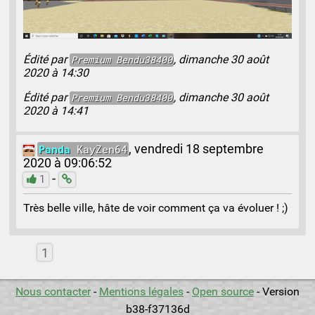
Édité par
, dimanche 30 août
Premium Bendu38400
2020 à 14:30
Édité par
, dimanche 30 août
Premium
Bendu38400
2020 à 14:41
Panda
KayZen64
,
vendredi 18 septembre
2020 à 09:06:52
-
1
Très belle ville, hâte de voir comment ça va évoluer ! ;)
1
Nous contacter
-
Mentions légales
-
Open source
- Version
b38-f37136d