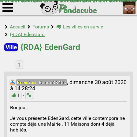
Accueil
Forums
🏘️ Les villes en survie
{RDA} EdenGard
{RDA} EdenGard
Ville
1
Premium
Bendu38400
,
dimanche 30 août 2020
à 14:28:24
-
1
Bonjour,
Je vous présente EdenGard, cette ville contemporaine
compte déja une Mairie , 11 Maisons dont 4 déjà
habités.